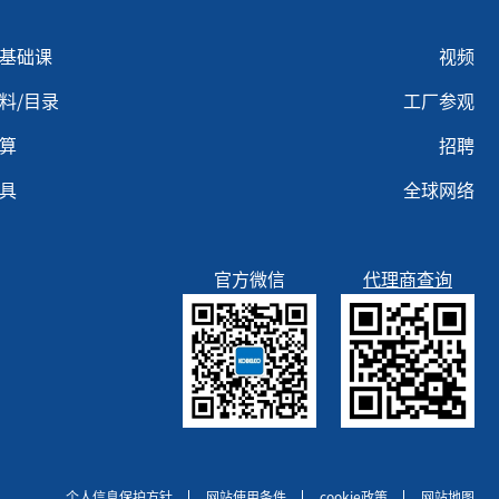
u footer 3
Menu footer 4
基础课
视频
料/目录
工厂参观
算
招聘
具
全球网络
官方微信
代理商查询
个人信息保护方针
网站使用条件
cookie政策
网站地图