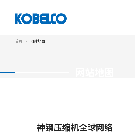
跳
转
首页
网站地图
到
主
要
内
网站地图
容
神钢压缩机全球网络