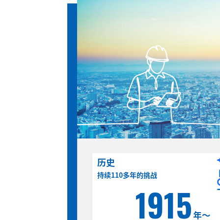
历史
持续110多年的挑战
1915
年〜