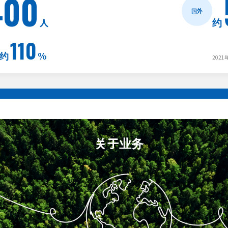
400
国外
约
人
110
约
%
202
关于业务