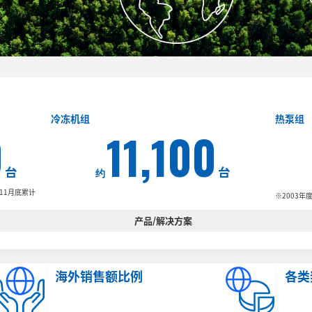
冷冻机组
热泵组
0
11,100
台
台
约
11月底累计
※2003年
产品/解决方案
海外销售额比例
各类