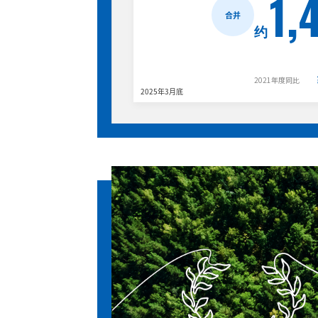
1,
合并
约
2021年度同比
2025年3月底