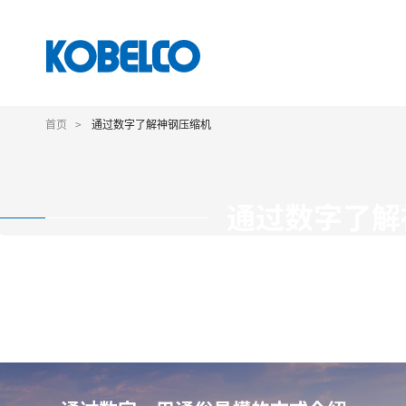
跳
转
首页
通过数字了解神钢压缩机
到
主
要
内
通过数字了解
容