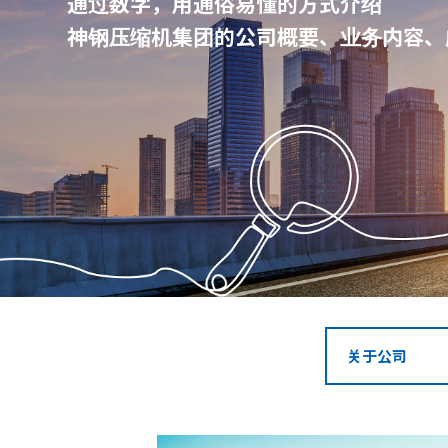
通过数字，用通俗易懂的方式介绍
神钢压缩机集团的公司概要、业务内容、
关于公司