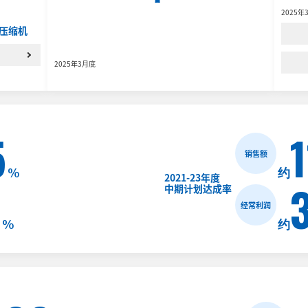
2025年
式压缩机
2025年3月底
5
销售额
%
约
2021-23年度
1
中期计划达成率
经常利润
%
约