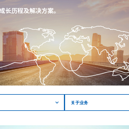
成长历程及解决方案。
关于业务