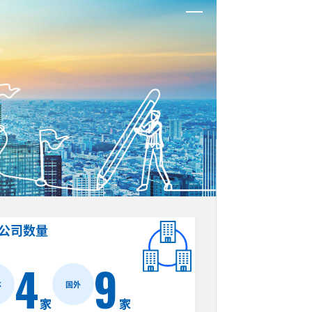
公司数量
4
9
本
国外
家
家