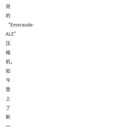
效
的
“Emeraude-
ALE”
压
缩
机，
如
今
登
上
了
新
一