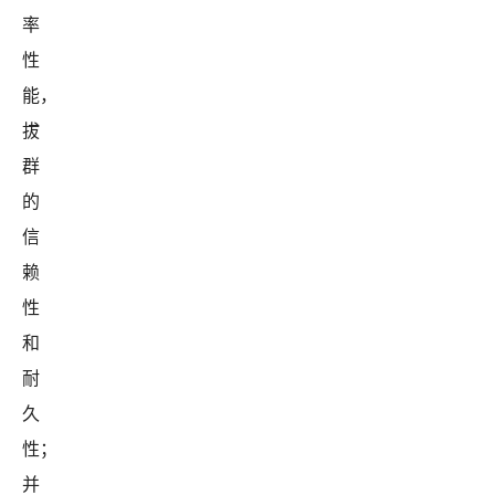
率
性
能，
拔
群
的
信
赖
性
和
耐
久
性；
并