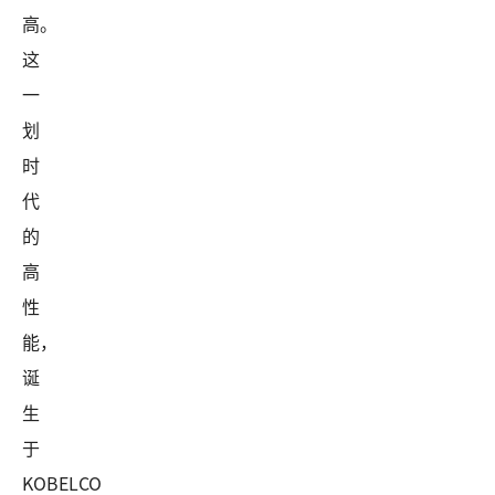
高。
这
一
划
时
代
的
高
性
能，
诞
生
于
KOBELCO