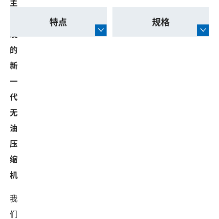
主
研
特点
规格
发
的
新
一
代
无
油
压
缩
机
我
们