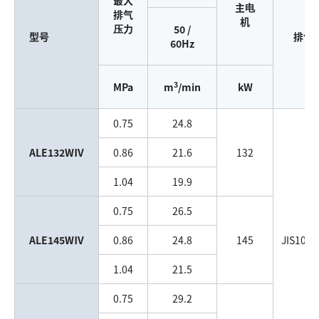
主电
排气
机
压力
50 /
型号
排气
60Hz
3
MPa
m
/min
kW
0.75
24.8
ALE132WⅣ
0.86
21.6
132
1.04
19.9
0.75
26.5
ALE145WⅣ
0.86
24.8
145
JIS10k 
1.04
21.5
0.75
29.2