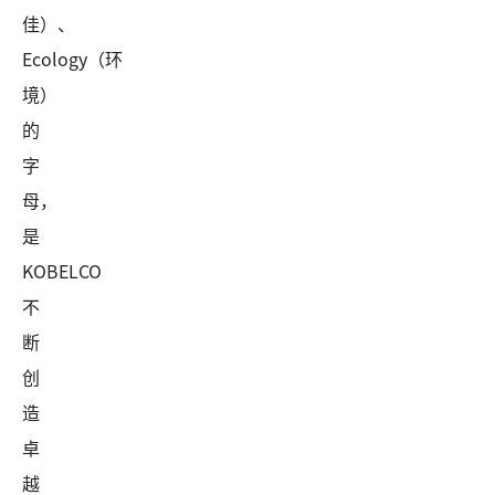
佳）、
Ecology（环
境）
的
字
母，
是
KOBELCO
不
断
创
造
卓
越