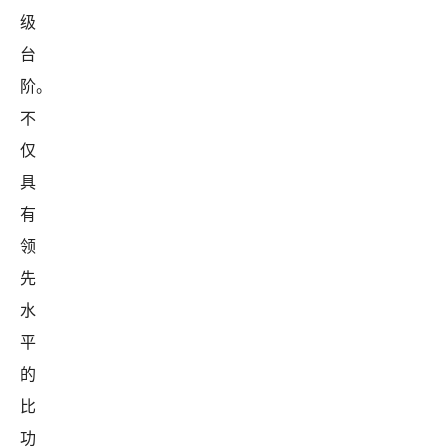
级
台
阶。
不
仅
具
有
领
先
水
平
的
比
功