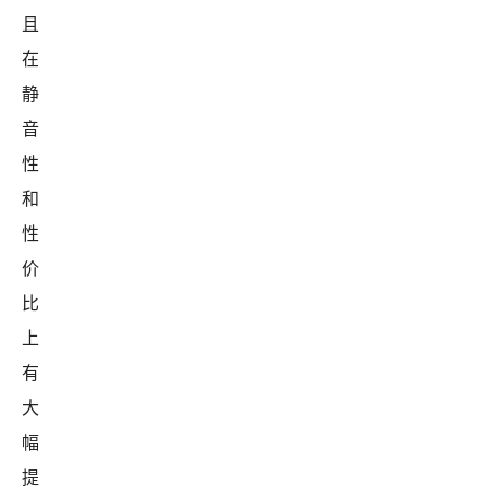
且
在
静
音
性
和
性
价
比
上
有
大
幅
提