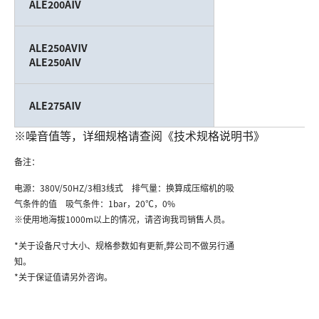
ALE200AⅣ
ALE250AVⅣ
ALE250AⅣ
（ 
ALE275AⅣ
※噪音值等，详细规格请查阅《技术规格说明书》
备注：
电源：380V/50HZ/3相3线式 排气量：换算成压缩机的吸
气条件的值 吸气条件：1bar，20℃，0%
※使用地海拔1000m以上的情况，请咨询我司销售人员。
*关于设备尺寸大小、规格参数如有更新,弊公司不做另行通
知。
*关于保证值请另外咨询。