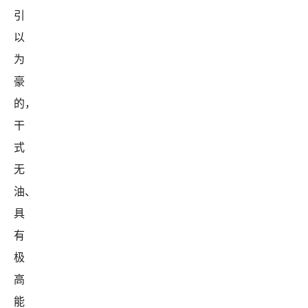
引
以
为
豪
的，
干
式
无
油、
具
有
极
高
能