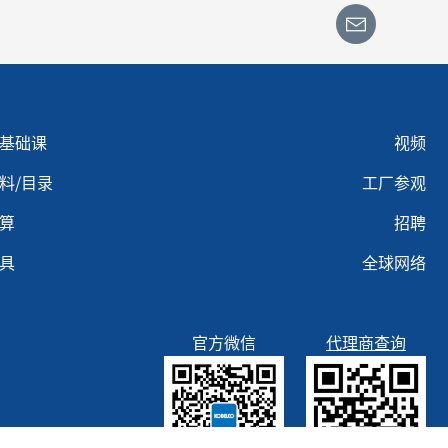
u footer 3
Menu footer 4
基础课
视频
料/目录
工厂参观
算
招聘
具
全球网络
官方微信
代理商查询