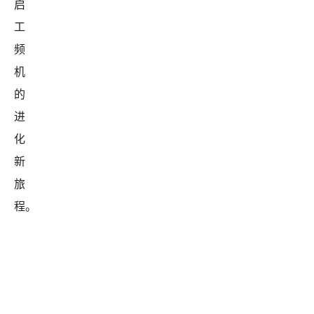
启
工
频
机
的
进
化
新
旅
程。