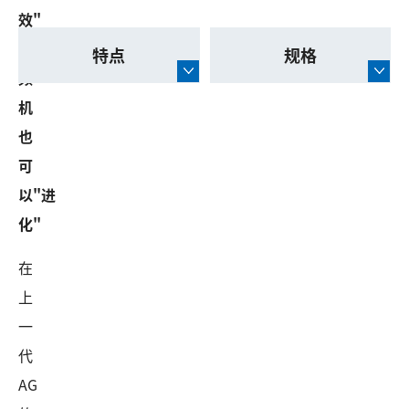
效"
工
特点
规格
频
机
也
可
以"进
化"
在
上
一
代
AG