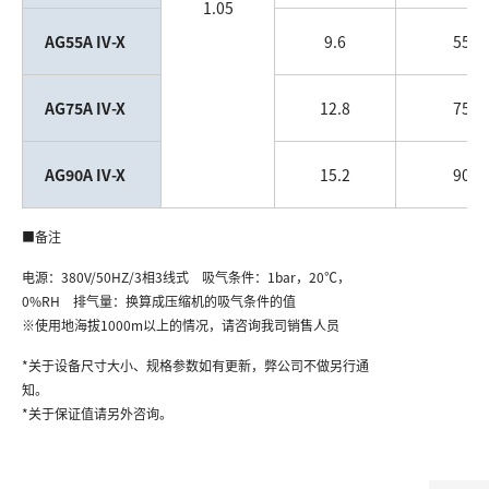
1.05
AG55A IV-X
9.6
55
AG75A IV-X
12.8
75
AG90A IV-X
15.2
90
■备注
电源：380V/50HZ/3相3线式 吸气条件：1bar，20℃，
0%RH 排气量：换算成压缩机的吸气条件的值
※使用地海拔1000m以上的情况，请咨询我司销售人员
*关于设备尺寸大小、规格参数如有更新，弊公司不做另行通
知。
*关于保证值请另外咨询。