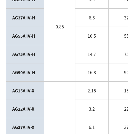
AG37A IV-H
6.6
37
0.85
AG55A IV-H
10.5
55
AG75A IV-H
14.7
75
AG90A IV-H
16.8
90
AG15A IV-X
2.18
15
AG22A IV-X
3.2
22
AG37A IV-X
6.1
37