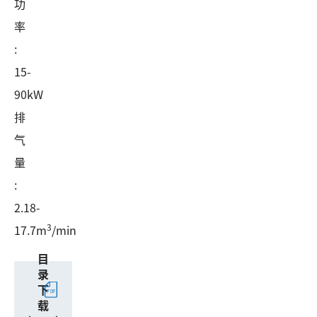
功
率
:
15-
90kW
排
气
量
:
2.18-
3
17.7m
/min
目
录
下
载