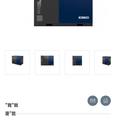
"我"就
是"能