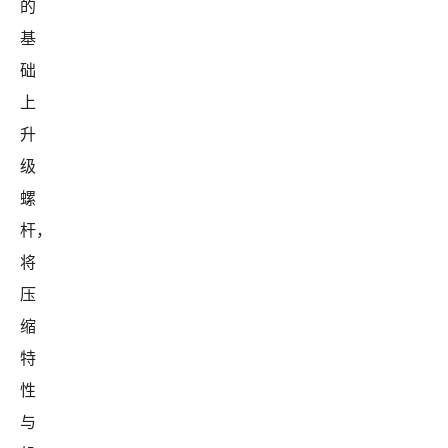
的
基
础
上
升
级
螺
杆，
将
压
缩
特
性
与