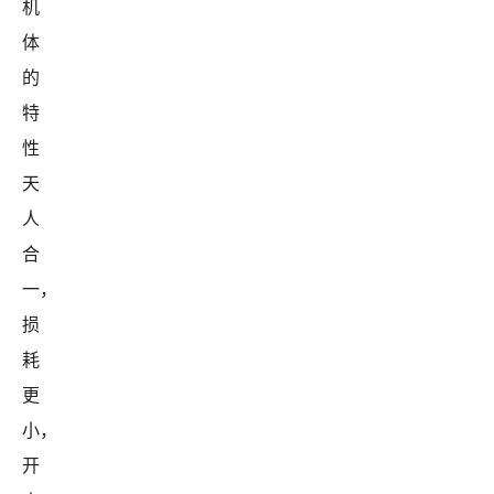
机
体
的
特
性
天
人
合
一，
损
耗
更
小，
开