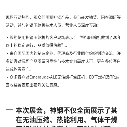
现场互动热烈，观众们围观神钢产品，参与转发抽奖、问卷调研等
活动，并与神钢压缩机技术人员、营业人员深度互动：
・长期使用神钢压缩机的客户现场表示：“神钢压缩机做到了20年
以上的稳定运行，品质值得信赖”。
・来自国际国内的制造企业、代理商及行业同仁纷纷到访交流，许
多访客对我司产品质量可靠性与技术实力高度认可，更有多位客户
达成购买意向。
・众多客户对Emeraude-ALE无油螺杆空压机、ED干燥机及TR热
回收装置表现出强烈关注意愿。
本次展会，神钢不仅全面展示了其
在无油压缩、热能利用、气体干燥